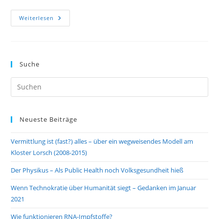
Wenn
Weiterlesen
Technokratie
Über
Humanität
Siegt
–
Gedanken
Suche
Im
Januar
2021
Neueste Beiträge
Vermittlung ist (fast?) alles – über ein wegweisendes Modell am
Kloster Lorsch (2008-2015)
Der Physikus – Als Public Health noch Volksgesundheit hieß
Wenn Technokratie über Humanität siegt – Gedanken im Januar
2021
Wie funktionieren RNA-Impfstoffe?