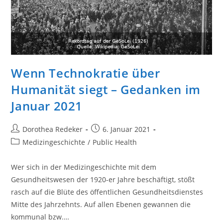
Wenn Technokratie über
Humanität siegt – Gedanken im
Januar 2021
Beitrags-
Beitrag
Dorothea Redeker
6. Januar 2021
Autor:
veröffentlicht:
Beitrags-
Medizingeschichte
/
Public Health
Kategorie:
Wer sich in der Medizingeschichte mit dem
Gesundheitswesen der 1920-er Jahre beschäftigt, stößt
rasch auf die Blüte des öffentlichen Gesundheitsdienstes
Mitte des Jahrzehnts. Auf allen Ebenen gewannen die
kommunal bzw.…