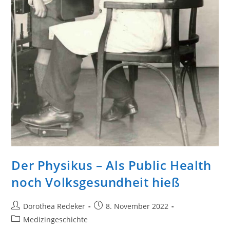
Der Physikus – Als Public Health
noch Volksgesundheit hieß
Beitrags-
Beitrag
Dorothea Redeker
8. November 2022
Autor:
veröffentlicht:
Beitrags-
Medizingeschichte
Kategorie: